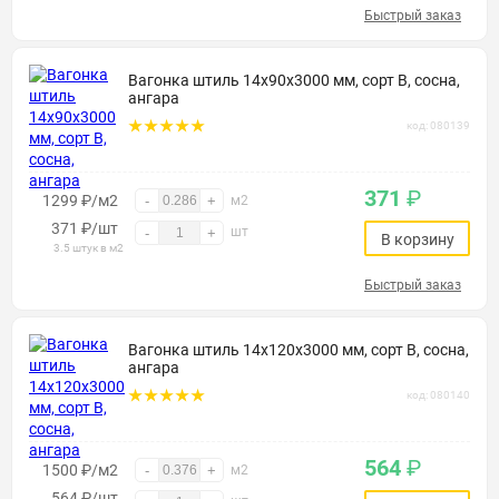
Быстрый заказ
Вагонка штиль 14х90х3000 мм, сорт В, сосна,
ангара
код: 080139
371
₽
1299 ₽/м2
-
+
м2
371
₽
/шт
шт
-
+
В корзину
3.5 штук в м2
Быстрый заказ
Вагонка штиль 14х120х3000 мм, сорт В, сосна,
ангара
код: 080140
564
₽
1500 ₽/м2
-
+
м2
564
₽
/шт