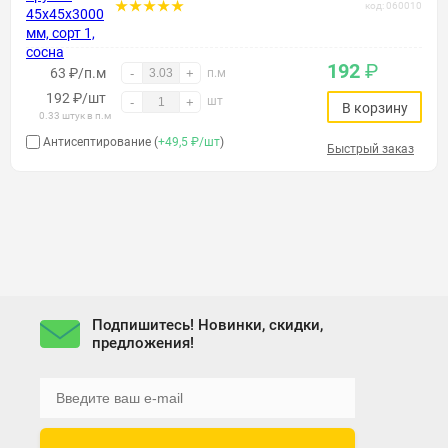
код: 060010
192
₽
63 ₽/п.м
-
+
п.м
192
₽
/шт
шт
-
+
В корзину
0.33 штук в п.м
Антисептирование (
+49,5 ₽/шт
)
Быстрый заказ
Подпишитесь! Новинки, скидки,
предложения!