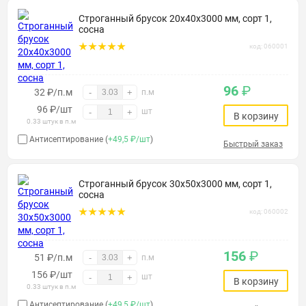
Строганный брусок 20х40х3000 мм, сорт 1,
сосна
код: 060001
96
₽
32 ₽/п.м
-
+
п.м
96
₽
/шт
шт
-
+
В корзину
0.33 штук в п.м
Антисептирование (
+49,5 ₽/шт
)
Быстрый заказ
Строганный брусок 30х50х3000 мм, сорт 1,
сосна
код: 060002
156
₽
51 ₽/п.м
-
+
п.м
156
₽
/шт
шт
-
+
В корзину
0.33 штук в п.м
Антисептирование (
+49,5 ₽/шт
)