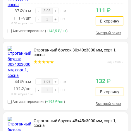
111
₽
37 ₽/п.м
-
+
п.м
111
₽
/шт
шт
-
+
В корзину
0.33 штук в п.м
Антисептирование (
+148,5 ₽/шт
)
Быстрый заказ
Строганный брусок 30х40х3000 мм, сорт 1,
сосна
код: 060009
132
₽
44 ₽/п.м
-
+
п.м
132
₽
/шт
шт
-
+
В корзину
0.33 штук в п.м
Антисептирование (
+198 ₽/шт
)
Быстрый заказ
Строганный брусок 45х45х3000 мм, сорт 1,
сосна