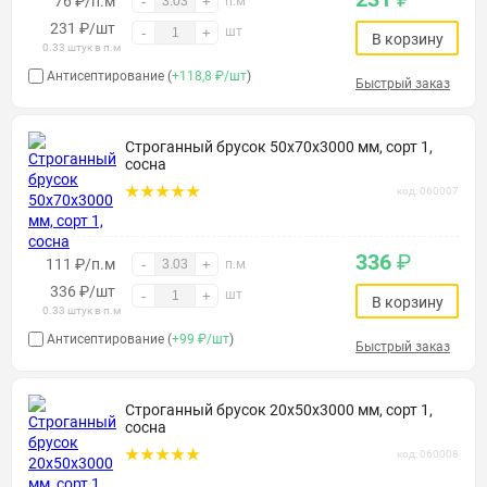
76 ₽/п.м
-
+
п.м
231
₽
/шт
шт
-
+
В корзину
0.33 штук в п.м
Антисептирование (
+118,8 ₽/шт
)
Быстрый заказ
Строганный брусок 50х70х3000 мм, сорт 1,
сосна
код: 060007
336
₽
111 ₽/п.м
-
+
п.м
336
₽
/шт
шт
-
+
В корзину
0.33 штук в п.м
Антисептирование (
+99 ₽/шт
)
Быстрый заказ
Строганный брусок 20х50х3000 мм, сорт 1,
сосна
код: 060008