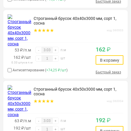
Быстрый заказ
Строганный брусок 40х40х3000 мм, сорт 1,
сосна
код: 060003
162
₽
53 ₽/п.м
-
+
п.м
162
₽
/шт
шт
-
+
В корзину
0.33 штук в п.м
Антисептирование (
+74,25 ₽/шт
)
Быстрый заказ
Строганный брусок 40х50х3000 мм, сорт 1,
сосна
код: 060004
192
₽
63 ₽/п.м
-
+
п.м
192
₽
/шт
шт
-
+