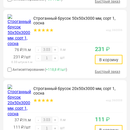
Быстрый заказ
Строганный брусок 50х50х3000 мм, сорт 1,
сосна
код: 060006
231
₽
76 ₽/п.м
-
+
п.м
231
₽
/шт
шт
-
+
В корзину
0.33 штук в п.м
Антисептирование (
+118,8 ₽/шт
)
Быстрый заказ
Строганный брусок 20х50х3000 мм, сорт 1,
сосна
код: 060008
111
₽
37 ₽/п.м
-
+
п.м
111
₽
/шт
шт
-
+