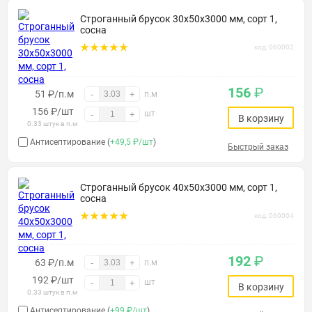
Строганный брусок 30х50х3000 мм, сорт 1,
сосна
код: 060002
156
₽
51 ₽/п.м
-
+
п.м
156
₽
/шт
шт
-
+
В корзину
0.33 штук в п.м
Антисептирование (
+49,5 ₽/шт
)
Быстрый заказ
Строганный брусок 40х50х3000 мм, сорт 1,
сосна
код: 060004
192
₽
63 ₽/п.м
-
+
п.м
192
₽
/шт
шт
-
+
В корзину
0.33 штук в п.м
Антисептирование (
+99 ₽/шт
)