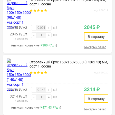
Строганный брус 100х150х6000 (90х140) мм,
сорт 1, сосна
код: 050018
2045
₽
22495 ₽/м3
-
+
м3
2045
₽
/шт
шт
-
+
В корзину
11 штук в м3
Антисептирование (
+300 ₽/шт
)
Быстрый заказ
Строганный брус 150х150х6000 (140х140) мм,
сорт 1, сосна
код: 050020
3214
₽
22498 ₽/м3
-
+
м3
3214
₽
/шт
шт
-
+
В корзину
7 штук в м3
Антисептирование (
+471,43 ₽/шт
)
Быстрый заказ