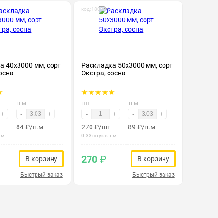
код: 180004
а 40х3000 мм, сорт
Раскладка 50х3000 мм, сорт
осна
Экстра, сосна
п.м
шт
п.м
+
-
+
-
+
-
+
84
₽
/п.м
270
₽
/шт
89
₽
/п.м
.м
0.33 штук в п.м
270
₽
В корзину
В корзину
Быстрый заказ
Быстрый заказ