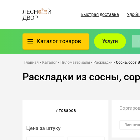
Быстрая доставка
Удобн
Каталог товаров
Услуги
Фанера
Главная
-
Каталог
-
Пиломатериалы
-
Раскладки
-
Сосна, сорт 
Раскладки из сосны, со
Пиломатериалы
Клеёный материал
Сортиро
7 товаров
Всё для бани
Листвен
Цена за штуку
Утеплители/Изоляция