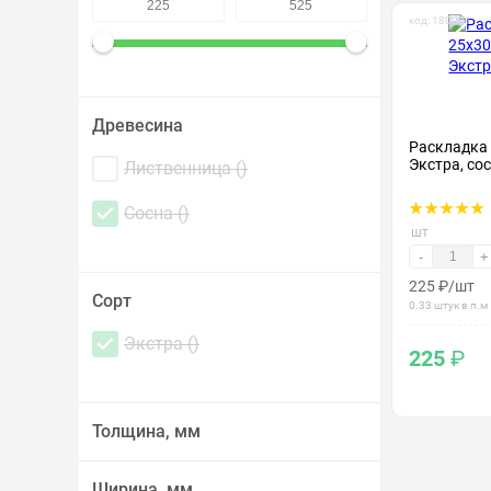
Крепеж и метизы
код: 180001
Лакокрасочные материалы
Древесина
Раскладка 
Экстра, со
Лиственница (
)
Сосна (
)
шт
-
+
225
₽
/шт
Сорт
0.33 штук в п.м
Экстра (
)
225
₽
Толщина, мм
Ширина, мм