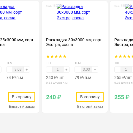
код: 180002
код: 180003
25х3000 мм, сорт
Раскладка 30х3000 мм, сорт
Раскладк
сна
Экстра, сосна
Экстра, с
п.м
шт
п.м
шт
-
+
-
+
-
+
-
74
₽
/п.м
240
₽
/шт
79
₽
/п.м
255
₽
/шт
0.33 штук в п.м
0.33 штук в п
240
₽
255
₽
В корзину
В корзину
Быстрый заказ
Быстрый заказ