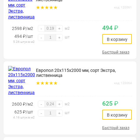
код: 120061
494
₽
2598 ₽/м2
-
+
м2
494
₽
/шт
шт
-
+
В корзину
5.26 штук в м2
Быстрый заказ
Европол 20х115х2000 мм, сорт Экстра,
лиственница
код: 120064
625
₽
2600 ₽/м2
-
+
м2
625
₽
/шт
шт
-
+
В корзину
4.16 штук в м2
Быстрый заказ