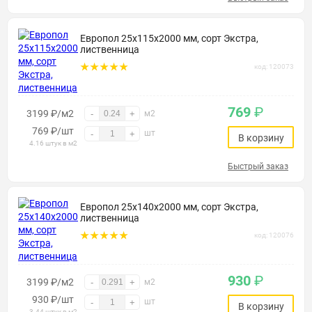
Европол 25х115х2000 мм, сорт Экстра,
лиственница
код: 120073
769
₽
3199 ₽/м2
-
+
м2
769
₽
/шт
шт
-
+
В корзину
4.16 штук в м2
Быстрый заказ
Европол 25х140х2000 мм, сорт Экстра,
лиственница
код: 120076
930
₽
3199 ₽/м2
-
+
м2
930
₽
/шт
шт
-
+
В корзину
3.44 штук в м2