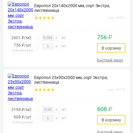
Европол 20х140х2000 мм, сорт Экстра,
лиственница
код: 120067
756
₽
2601 ₽/м2
-
+
м2
756
₽
/шт
шт
-
+
В корзину
3.44 штук в м2
Быстрый заказ
Европол 25х90х2000 мм, сорт Экстра,
лиственница
код: 120070
608
₽
3198 ₽/м2
-
+
м2
608
₽
/шт
шт
-
+
В корзину
5.26 штук в м2
Быстрый заказ