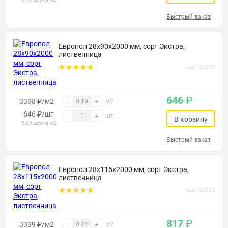
Быстрый заказ
Европол 28х90х2000 мм, сорт Экстра,
лиственница
код: 120079
646
₽
3398 ₽/м2
-
+
м2
646
₽
/шт
шт
-
+
В корзину
5.26 штук в м2
Быстрый заказ
Европол 28х115х2000 мм, сорт Экстра,
лиственница
код: 120082
817
₽
3399 ₽/м2
-
+
м2