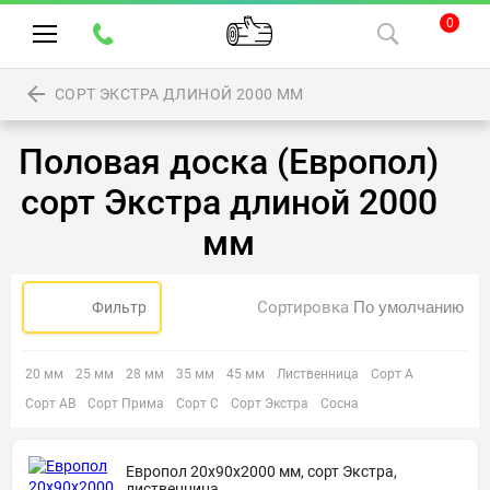
0
СОРТ ЭКСТРА ДЛИНОЙ 2000 ММ
Половая доска (Европол)
сорт Экстра длиной 2000
мм
Сортировка
Фильтр
20 мм
25 мм
28 мм
35 мм
45 мм
Лиственница
Сорт А
Сорт АВ
Сорт Прима
Сорт С
Сорт Экстра
Сосна
Европол 20х90х2000 мм, сорт Экстра,
лиственница