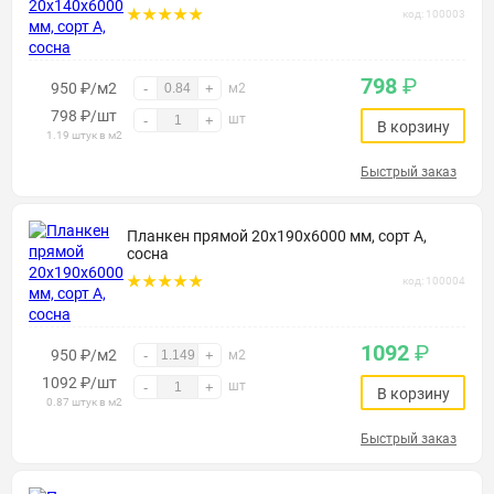
код: 100003
798
₽
950 ₽/м2
-
+
м2
798
₽
/шт
шт
-
+
В корзину
1.19 штук в м2
Быстрый заказ
Планкен прямой 20х190х6000 мм, сорт А,
сосна
код: 100004
1092
₽
950 ₽/м2
-
+
м2
1092
₽
/шт
шт
-
+
В корзину
0.87 штук в м2
Быстрый заказ