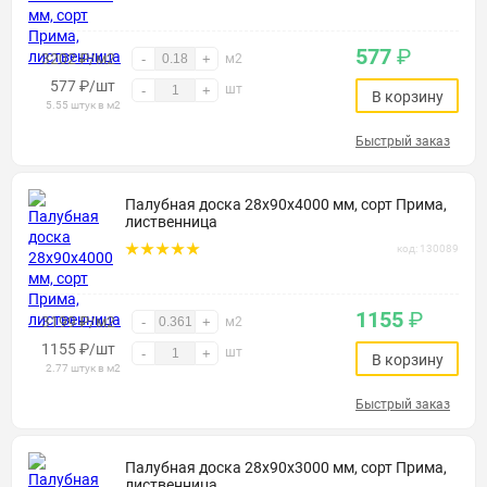
577
₽
3202 ₽/м2
-
+
м2
577
₽
/шт
шт
-
+
В корзину
5.55 штук в м2
Быстрый заказ
Палубная доска 28х90х4000 мм, сорт Прима,
лиственница
код: 130089
1155
₽
3199 ₽/м2
-
+
м2
1155
₽
/шт
шт
-
+
В корзину
2.77 штук в м2
Быстрый заказ
Палубная доска 28х90х3000 мм, сорт Прима,
лиственница