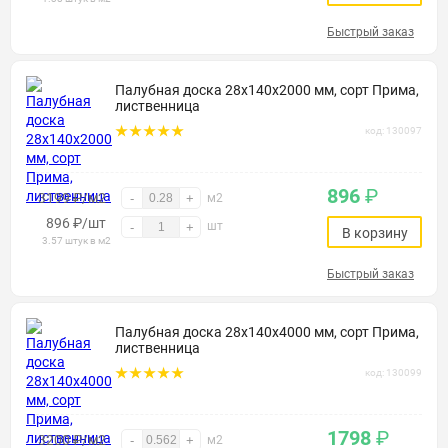
Быстрый заказ
Палубная доска 28х140х2000 мм, сорт Прима,
лиственница
код: 130097
896
₽
3199 ₽/м2
-
+
м2
896
₽
/шт
шт
-
+
В корзину
3.57 штук в м2
Быстрый заказ
Палубная доска 28х140х4000 мм, сорт Прима,
лиственница
код: 130099
1798
₽
3200 ₽/м2
-
+
м2