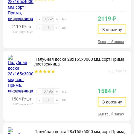
2119
₽
3200 ₽/м2
-
+
м2
2119
₽
/шт
шт
-
+
В корзину
1.51 штук в м2
Быстрый заказ
Палубная доска 28х165х3000 мм, сорт Прима,
лиственница
код: 130103
1584
₽
3200 ₽/м2
-
+
м2
1584
₽
/шт
шт
-
+
В корзину
2.02 штук в м2
Быстрый заказ
Палубная доска 28х165х6000 мм, сорт Прима,