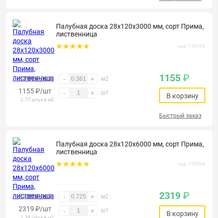
Палубная доска 28х120х3000 мм, сорт Прима,
лиственница
код: 130093
1155
₽
3199 ₽/м2
-
+
м2
1155
₽
/шт
шт
-
+
В корзину
2.77 штук в м2
Быстрый заказ
Палубная доска 28х120х6000 мм, сорт Прима,
лиственница
код: 130096
2319
₽
3200 ₽/м2
-
+
м2
2319
₽
/шт
шт
-
+
В корзину
1.38 штук в м2