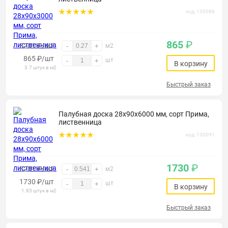
код: 130088
865
₽
3201 ₽/м2
-
+
м2
865
₽
/шт
шт
-
+
В корзину
3.7 штук в м2
Быстрый заказ
Палубная доска 28х90х6000 мм, сорт Прима,
лиственница
код: 130091
1730
₽
3201 ₽/м2
-
+
м2
1730
₽
/шт
шт
-
+
В корзину
1.85 штук в м2
Быстрый заказ