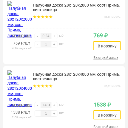
Палубная доска 28х120х2000 мм, сорт Прима,
лиственница
код: 130092
769
₽
3199 ₽/м2
-
+
м2
769
₽
/шт
шт
-
+
В корзину
4.16 штук в м2
Быстрый заказ
Палубная доска 28х120х4000 мм, сорт Прима,
лиственница
код: 130094
1538
₽
3199 ₽/м2
-
+
м2
1538
₽
/шт
шт
-
+
В корзину
2.08 штук в м2
Быстрый заказ