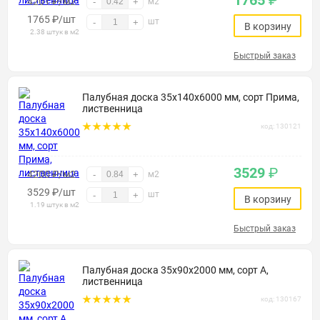
1765
₽
4201 ₽/м2
-
+
м2
1765
₽
/шт
шт
-
+
В корзину
2.38 штук в м2
Быстрый заказ
Палубная доска 35х140х6000 мм, сорт Прима,
лиственница
код: 130121
3529
₽
4200 ₽/м2
-
+
м2
3529
₽
/шт
шт
-
+
В корзину
1.19 штук в м2
Быстрый заказ
Палубная доска 35х90х2000 мм, сорт А,
лиственница
код: 130167