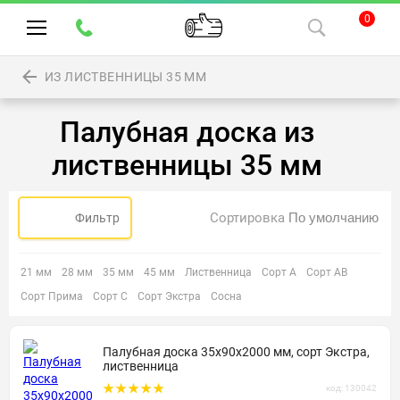
0
ИЗ ЛИСТВЕННИЦЫ 35 ММ
Палубная доска из
лиственницы 35 мм
Сортировка
Фильтр
21 мм
28 мм
35 мм
45 мм
Лиственница
Сорт А
Сорт АВ
Сорт Прима
Сорт С
Сорт Экстра
Сосна
Палубная доска 35х90х2000 мм, сорт Экстра,
лиственница
код: 130042