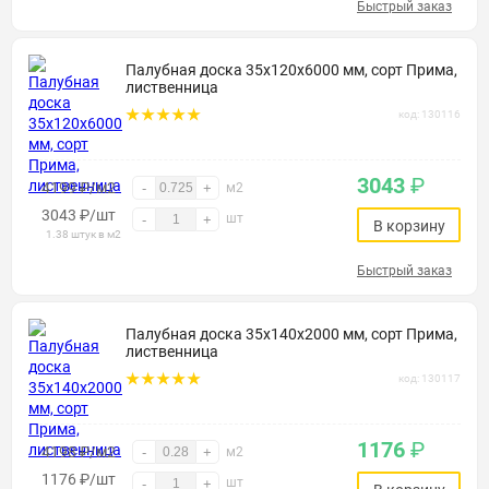
Быстрый заказ
Палубная доска 35х120х6000 мм, сорт Прима,
лиственница
код: 130116
3043
₽
4199 ₽/м2
-
+
м2
3043
₽
/шт
шт
-
+
В корзину
1.38 штук в м2
Быстрый заказ
Палубная доска 35х140х2000 мм, сорт Прима,
лиственница
код: 130117
1176
₽
4198 ₽/м2
-
+
м2
1176
₽
/шт
шт
-
+