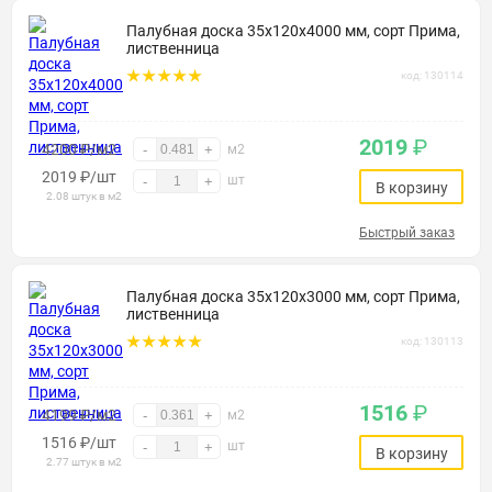
Палубная доска 35х120х4000 мм, сорт Прима,
лиственница
код: 130114
2019
₽
4200 ₽/м2
-
+
м2
2019
₽
/шт
шт
-
+
В корзину
2.08 штук в м2
Быстрый заказ
Палубная доска 35х120х3000 мм, сорт Прима,
лиственница
код: 130113
1516
₽
4199 ₽/м2
-
+
м2
1516
₽
/шт
шт
-
+
В корзину
2.77 штук в м2