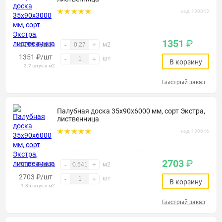
код: 130043
1351
₽
4999 ₽/м2
-
+
м2
1351
₽
/шт
шт
-
+
В корзину
3.7 штук в м2
Быстрый заказ
Палубная доска 35х90х6000 мм, сорт Экстра,
лиственница
код: 130046
2703
₽
5001 ₽/м2
-
+
м2
2703
₽
/шт
шт
-
+
В корзину
1.85 штук в м2
Быстрый заказ