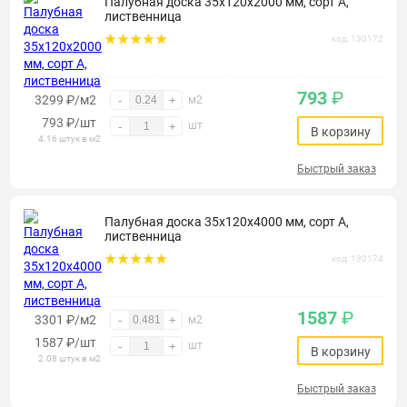
Палубная доска 35х120х2000 мм, сорт А,
лиственница
код: 130172
793
₽
3299 ₽/м2
-
+
м2
793
₽
/шт
шт
-
+
В корзину
4.16 штук в м2
Быстрый заказ
Палубная доска 35х120х4000 мм, сорт А,
лиственница
код: 130174
1587
₽
3301 ₽/м2
-
+
м2
1587
₽
/шт
шт
-
+
В корзину
2.08 штук в м2
Быстрый заказ