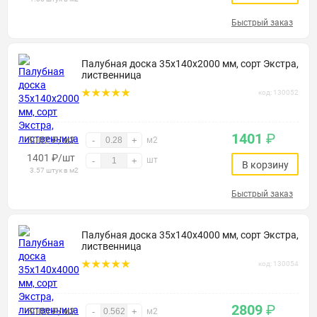
Быстрый заказ
Палубная доска 35х140х2000 мм, сорт Экстра,
лиственница
код: 130052
1401
₽
5002 ₽/м2
-
+
м2
1401
₽
/шт
шт
-
+
В корзину
3.57 штук в м2
Быстрый заказ
Палубная доска 35х140х4000 мм, сорт Экстра,
лиственница
код: 130054
2809
₽
5000 ₽/м2
-
+
м2