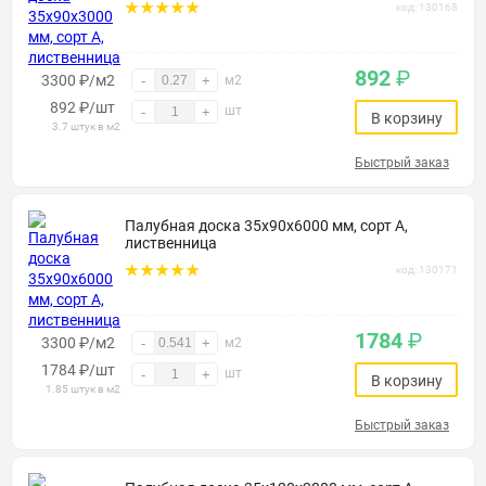
код: 130168
892
₽
3300 ₽/м2
-
+
м2
892
₽
/шт
шт
-
+
В корзину
3.7 штук в м2
Быстрый заказ
Палубная доска 35х90х6000 мм, сорт А,
лиственница
код: 130171
1784
₽
3300 ₽/м2
-
+
м2
1784
₽
/шт
шт
-
+
В корзину
1.85 штук в м2
Быстрый заказ