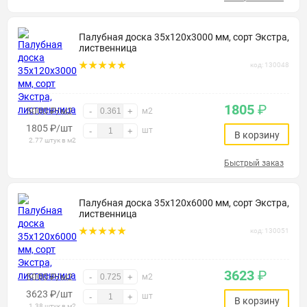
Палубная доска 35х120х3000 мм, сорт Экстра,
лиственница
код: 130048
1805
₽
5000 ₽/м2
-
+
м2
1805
₽
/шт
шт
-
+
В корзину
2.77 штук в м2
Быстрый заказ
Палубная доска 35х120х6000 мм, сорт Экстра,
лиственница
код: 130051
3623
₽
5000 ₽/м2
-
+
м2
3623
₽
/шт
шт
-
+
В корзину
1.38 штук в м2