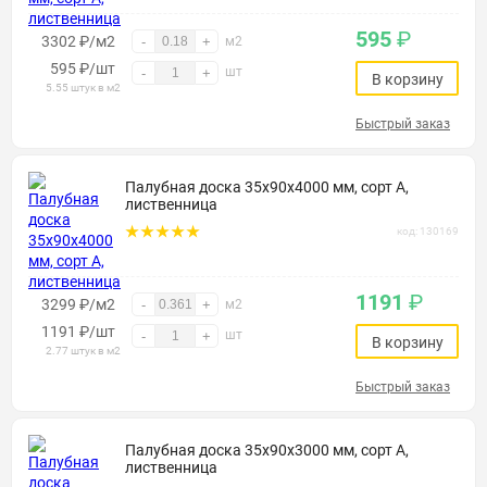
595
₽
3302 ₽/м2
-
+
м2
595
₽
/шт
шт
-
+
В корзину
5.55 штук в м2
Быстрый заказ
Палубная доска 35х90х4000 мм, сорт А,
лиственница
код: 130169
1191
₽
3299 ₽/м2
-
+
м2
1191
₽
/шт
шт
-
+
В корзину
2.77 штук в м2
Быстрый заказ
Палубная доска 35х90х3000 мм, сорт А,
лиственница