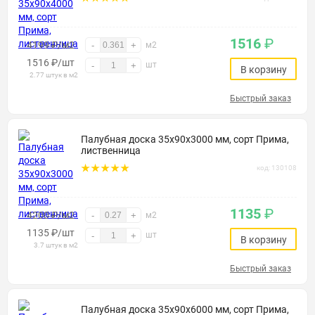
1516
₽
4199 ₽/м2
-
+
м2
1516
₽
/шт
шт
-
+
В корзину
2.77 штук в м2
Быстрый заказ
Палубная доска 35х90х3000 мм, сорт Прима,
лиственница
код: 130108
1135
₽
4200 ₽/м2
-
+
м2
1135
₽
/шт
шт
-
+
В корзину
3.7 штук в м2
Быстрый заказ
Палубная доска 35х90х6000 мм, сорт Прима,