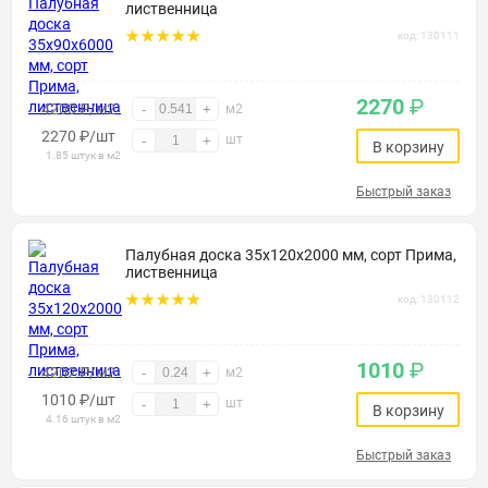
лиственница
код: 130111
2270
₽
4200 ₽/м2
-
+
м2
2270
₽
/шт
шт
-
+
В корзину
1.85 штук в м2
Быстрый заказ
Палубная доска 35х120х2000 мм, сорт Прима,
лиственница
код: 130112
1010
₽
4202 ₽/м2
-
+
м2
1010
₽
/шт
шт
-
+
В корзину
4.16 штук в м2
Быстрый заказ