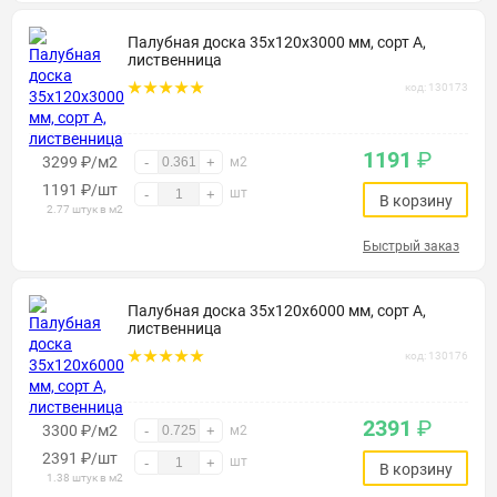
Палубная доска 35х120х3000 мм, сорт А,
лиственница
код: 130173
1191
₽
3299 ₽/м2
-
+
м2
1191
₽
/шт
шт
-
+
В корзину
2.77 штук в м2
Быстрый заказ
Палубная доска 35х120х6000 мм, сорт А,
лиственница
код: 130176
2391
₽
3300 ₽/м2
-
+
м2
2391
₽
/шт
шт
-
+
В корзину
1.38 штук в м2