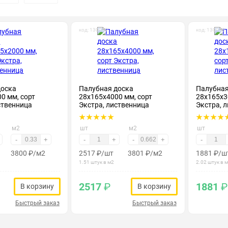
код: 130039
код: 130038
доска
Палубная доска
Палубная
0 мм, сорт
28х165х4000 мм, сорт
28х165х3
ственница
Экстра, лиственница
Экстра, 
м2
шт
м2
шт
-
+
-
+
-
+
-
3800
₽
/м2
2517
₽
/шт
3801
₽
/м2
1881
₽
/ш
1.51 штук в м2
2.02 штук в 
2517
₽
1881
₽
В корзину
В корзину
Быстрый заказ
Быстрый заказ