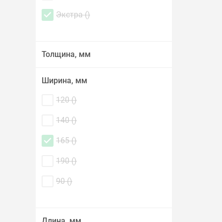
Экстра (
)
Толщина, мм
Ширина, мм
120 (
)
140 (
)
165 (
)
190 (
)
90 (
)
Длина, мм