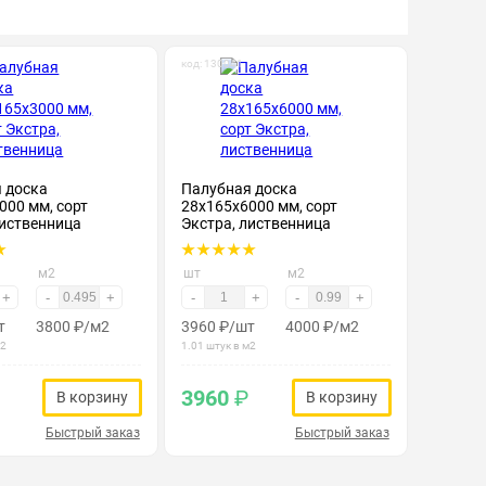
код: 130041
 доска
Палубная доска
000 мм, сорт
28х165х6000 мм, сорт
лиственница
Экстра, лиственница
м2
шт
м2
+
-
+
-
+
-
+
т
3800
₽
/м2
3960
₽
/шт
4000
₽
/м2
м2
1.01 штук в м2
3960
₽
В корзину
В корзину
Быстрый заказ
Быстрый заказ