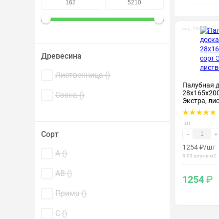
Крепеж и метизы
код: 130037
Лакокрасочные материалы
Древесина
Лиственница (
)
Палубная 
28х165х200
Сосна (
)
Экстра, ли
шт
Сорт
-
+
1254
₽
/шт
А (
)
3.03 штук в м2
АВ (
)
1254
₽
Прима (
)
С (
)