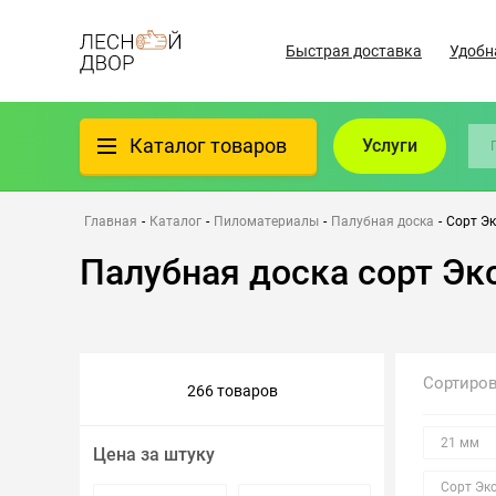
Быстрая доставка
Удобн
Каталог товаров
Услуги
Фанера
Главная
-
Каталог
-
Пиломатериалы
-
Палубная доска
-
Сорт Э
Палубная доска сорт Эк
Пиломатериалы
Клеёный материал
Сортиро
266 товаров
Всё для бани
21 мм
Цена за штуку
Утеплители/Изоляция
Сорт Эк