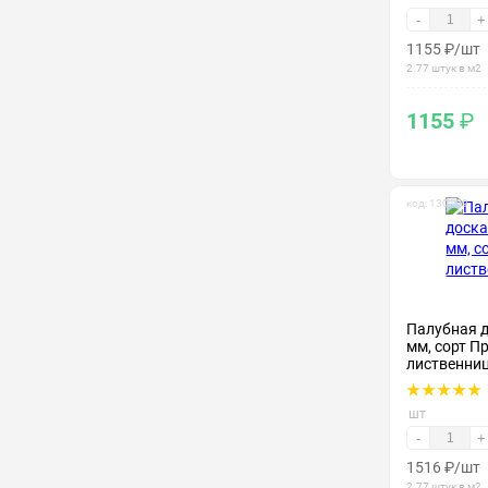
-
+
1155
₽
/шт
2.77 штук в м2
1155
₽
код: 130109
Палубная 
мм, сорт П
лиственни
шт
-
+
1516
₽
/шт
2.77 штук в м2