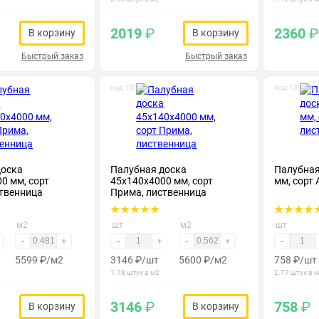
2019
₽
2360
₽
В корзину
В корзину
Быстрый заказ
Быстрый заказ
код: 130134
код: 130139
доска
Палубная доска
Палубная
0 мм, сорт
45х140х4000 мм, сорт
мм, сорт 
твенница
Прима, лиственница
м2
шт
м2
шт
-
+
-
+
-
+
-
5599
₽
/м2
3146
₽
/шт
5600
₽
/м2
758
₽
/шт
1.78 штук в м2
2.77 штук в 
3146
₽
758
₽
В корзину
В корзину