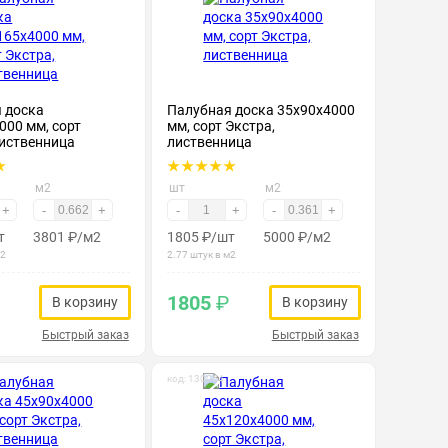
 доска
Палубная доска 35х90х4000
000 мм, сорт
мм, сорт Экстра,
лиственница
лиственница
м2
шт
м2
+
-
+
-
+
-
+
т
3801
₽
/м2
1805
₽
/шт
5000
₽
/м2
м2
2.77 штук в м2
1805
₽
В корзину
В корзину
Быстрый заказ
Быстрый заказ
код: 130064