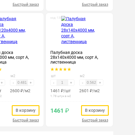
Быстрый заказ
Быстрый заказ
код: 130164
 доска
Палубная доска
00 мм, сорт А,
28х140х4000 мм, сорт А,
ица
лиственница
м2
шт
м2
+
-
+
-
+
-
+
т
2600
₽
/м2
1461
₽
/шт
2601
₽
/м2
м2
1.78 штук в м2
1461
₽
В корзину
В корзину
Быстрый заказ
Быстрый заказ