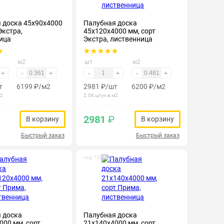
 доска 45х90х4000
Палубная доска
Экстра,
45х120х4000 мм, сорт
ица
Экстра, лиственница
м2
шт
м2
+
-
+
-
+
-
+
т
6199
₽
/м2
2981
₽
/шт
6200
₽
/м2
м2
2.08 штук в м2
2981
₽
В корзину
В корзину
Быстрый заказ
Быстрый заказ
код: 130084
 доска
Палубная доска
000 мм, сорт
21х140х4000 мм, сорт