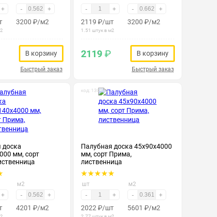
+
-
+
-
+
-
+
т
3200
₽
/м2
2119
₽
/шт
3200
₽
/м2
м2
1.51 штук в м2
2119
₽
В корзину
В корзину
Быстрый заказ
Быстрый заказ
код: 130124
 доска
Палубная доска 45х90х4000
000 мм, сорт
мм, сорт Прима,
иственница
лиственница
м2
шт
м2
+
-
+
-
+
-
+
т
4201
₽
/м2
2022
₽
/шт
5601
₽
/м2
м2
2.77 штук в м2