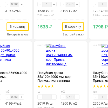
-
+
-
+
-
+
-
3199
₽
/м2
1538
₽
/шт
3199
₽
/м2
1798
₽
/ш
2.08 штук в м2
1.78 штук в 
1538
₽
1798
₽
В корзину
В корзину
Быстрый заказ
Быстрый заказ
код: 130114
код: 130119
доска 35х90х4000
Палубная доска
Палубная
рима,
35х120х4000 мм, сорт
35х140х4
ца
Прима, лиственница
Прима, л
м2
шт
м2
шт
-
+
-
+
-
+
-
4199
₽
/м2
2019
₽
/шт
4200
₽
/м2
2360
₽
/ш
2.08 штук в м2
1.78 штук в 