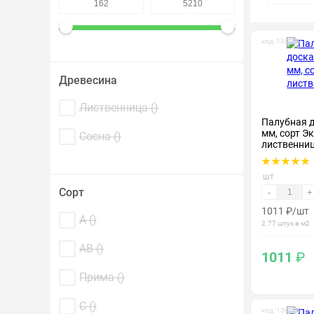
Крепеж и метизы
код: 130009
Лакокрасочные материалы
Древесина
Лиственница (
)
Палубная 
мм, сорт Эк
Сосна (
)
лиственни
шт
Сорт
-
+
1011
₽
/шт
А (
)
2.77 штук в м2
АВ (
)
1011
₽
Прима (
)
С (
)
код: 130029