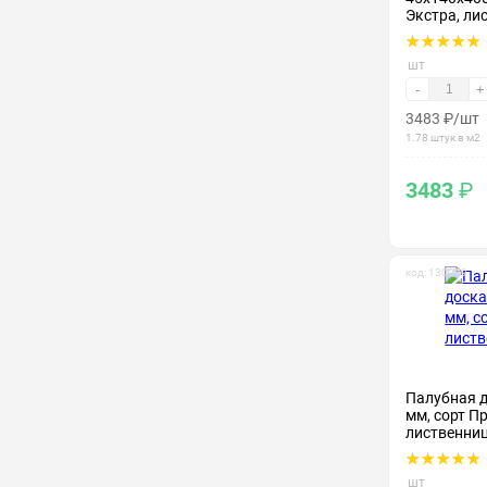
Экстра, ли
шт
-
+
3483
₽
/шт
1.78 штук в м2
3483
₽
код: 130089
Палубная 
мм, сорт П
лиственни
шт