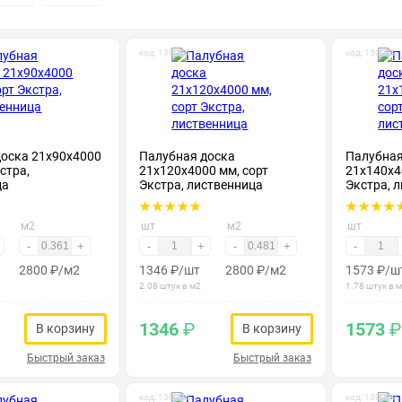
код: 130014
код: 130019
доска 21х90х4000
Палубная доска
Палубная
стра,
21х120х4000 мм, сорт
21х140х4
ца
Экстра, лиственница
Экстра, 
м2
шт
м2
шт
-
+
-
+
-
+
-
2800
₽
/м2
1346
₽
/шт
2800
₽
/м2
1573
₽
/ш
2.08 штук в м2
1.78 штук в 
1346
₽
1573
₽
В корзину
В корзину
Быстрый заказ
Быстрый заказ
код: 130034
код: 130039