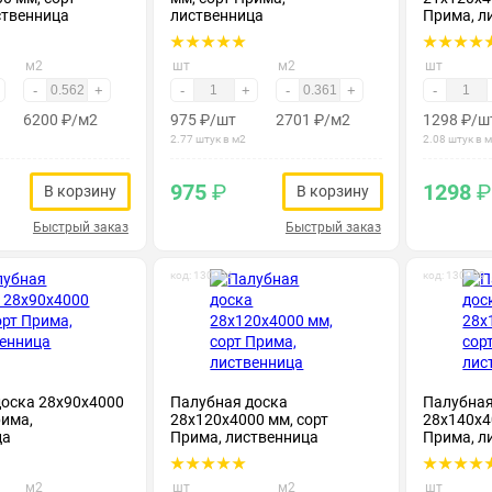
ственница
лиственница
Прима, л
м2
шт
м2
шт
-
+
-
+
-
+
-
6200
₽
/м2
975
₽
/шт
2701
₽
/м2
1298
₽
/ш
2.77 штук в м2
2.08 штук в 
975
₽
1298
₽
В корзину
В корзину
Быстрый заказ
Быстрый заказ
код: 130094
код: 130099
доска 28х90х4000
Палубная доска
Палубная
рима,
28х120х4000 мм, сорт
28х140х4
ца
Прима, лиственница
Прима, л
м2
шт
м2
шт