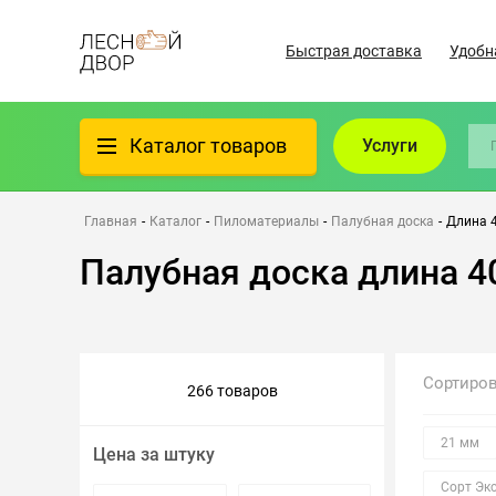
Быстрая доставка
Удобн
Каталог товаров
Услуги
Фанера
Главная
-
Каталог
-
Пиломатериалы
-
Палубная доска
-
Длина 
Палубная доска длина 4
Пиломатериалы
Клеёный материал
Сортиро
266 товаров
Всё для бани
21 мм
Цена за штуку
Утеплители/Изоляция
Сорт Эк