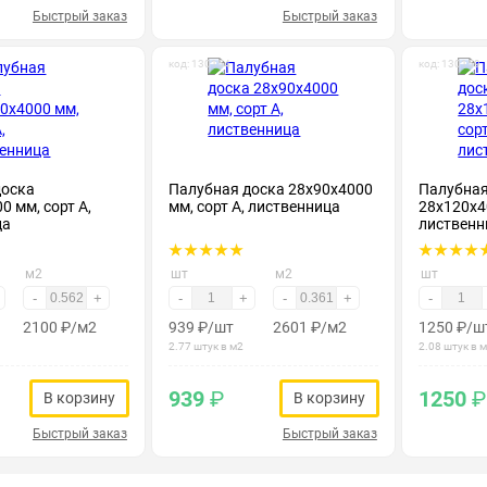
Быстрый заказ
Быстрый заказ
код: 130154
код: 130159
доска
Палубная доска 28х90х4000
Палубная
0 мм, сорт А,
мм, сорт А, лиственница
28х120х40
ца
лиственн
м2
шт
м2
шт
-
+
-
+
-
+
-
2100
₽
/м2
939
₽
/шт
2601
₽
/м2
1250
₽
/ш
2.77 штук в м2
2.08 штук в 
939
₽
1250
₽
В корзину
В корзину
Быстрый заказ
Быстрый заказ