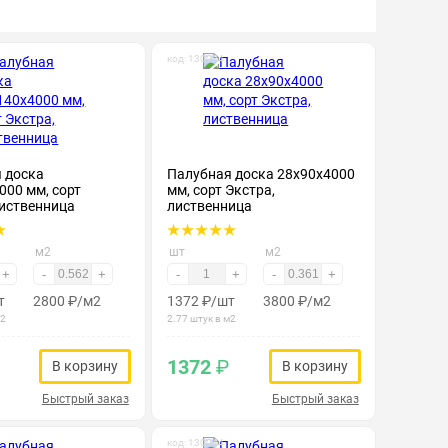
код: 130024
 доска
Палубная доска 28х90х4000
000 мм, сорт
мм, сорт Экстра,
лиственница
лиственница
м2
шт
м2
+
-
+
-
+
-
+
т
2800
₽
/м2
1372
₽
/шт
3800
₽
/м2
м2
2.77 штук в м2
1372
₽
В корзину
В корзину
Быстрый заказ
Быстрый заказ
код: 130044