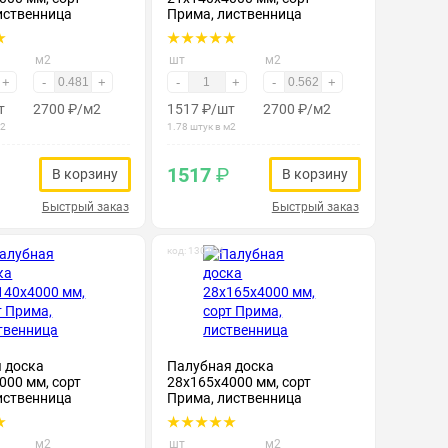
иственница
Прима, лиственница
м2
шт
м2
+
-
+
-
+
-
+
т
2700
₽
/м2
1517
₽
/шт
2700
₽
/м2
м2
1.78 штук в м2
1517
₽
В корзину
В корзину
Быстрый заказ
Быстрый заказ
код: 130104
 доска
Палубная доска
000 мм, сорт
28х165х4000 мм, сорт
иственница
Прима, лиственница
м2
шт
м2