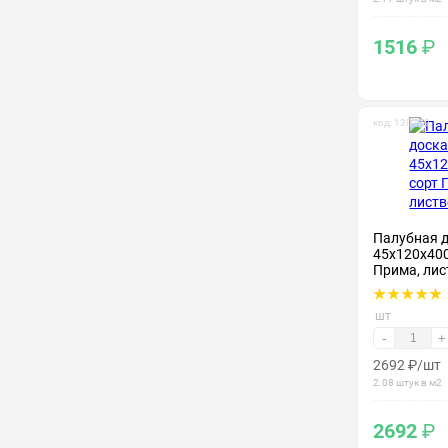
1516
₽
код: 130129
Палубная 
45х120х400
Прима, лис
шт
-
+
2692
₽
/шт
2.08 штук в м2
2692
₽