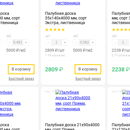
доска
Палубная доска
Палубная
0 мм, сорт
35х140х4000 мм, сорт
мм, сорт 
ственница
Экстра, лиственница
лиственн
м2
шт
м2
шт
-
+
-
+
-
+
-
5000
₽
/м2
2809
₽
/шт
5000
₽
/м2
2238
₽
/ш
1.78 штук в м2
2.77 штук в 
2809
₽
2238
₽
В корзину
В корзину
Быстрый заказ
Быстрый заказ
код: 130074
код: 130079
доска
Палубная доска 21х90х4000
Палубная
0 мм, сорт
мм, сорт Прима,
21х120х4