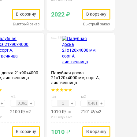
2022
₽
В корзину
В корзину
Быстрый заказ
Быстрый заказ
код: 130144
 доска 21х90х4000
Палубная доска
А, лиственница
21х120х4000 мм, сорт А,
лиственница
м2
шт
м2
+
-
+
-
+
-
+
2100
₽
/м2
1010
₽
/шт
2101
₽
/м2
м2
2.08 штук в м2
1010
₽
В корзину
В корзину