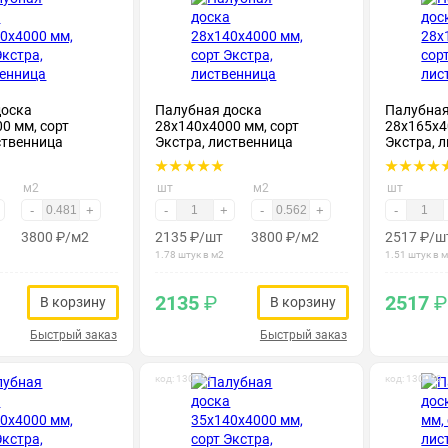
доска
Палубная доска
Палубная
0 мм, сорт
28х140х4000 мм, сорт
28х165х4
ственница
Экстра, лиственница
Экстра, 
м2
шт
м2
шт
-
+
-
+
-
+
-
3800
₽
/м2
2135
₽
/шт
3800
₽
/м2
2517
₽
/ш
1.78 штук в м2
1.51 штук в 
2135
₽
2517
₽
В корзину
В корзину
Быстрый заказ
Быстрый заказ
код: 130054
код: 130059