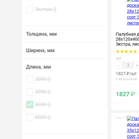
Экстра (
)
Толщина, мм
Палубная 
28х120х400
Экстра, ли
Ширина, мм
шт
-
+
Длина, мм
1827
₽
/шт
2000 (
)
2.08 штук в м2
3000 (
)
1827
₽
4000 (
)
6000 (
)
код: 130049