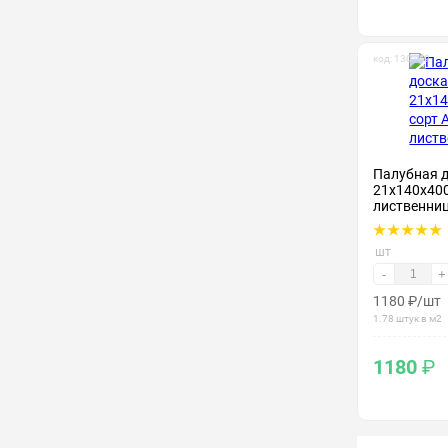
код: 130149
Палубная 
21х140х400
лиственни
шт
-
+
1180
₽
/шт
1.78 штук в м2
1180
₽