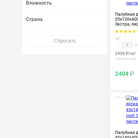
Влажность
Палубная 
Страна
35х120х400
Экстра, ли
шт
-
+
2404
₽
/шт
2.08 штук в м2
2404
₽
код: 130069
Палубная 
45х140х400