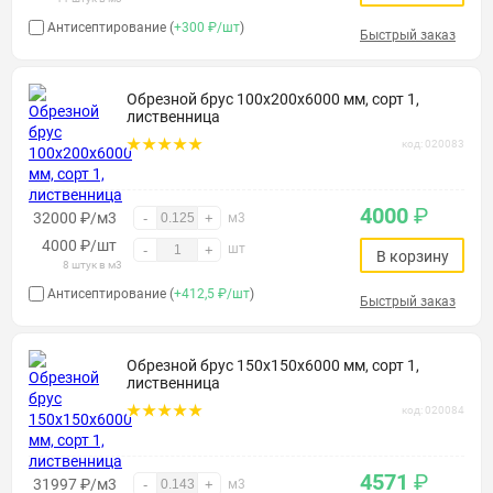
Антисептирование (
+300 ₽/шт
)
Быстрый заказ
Обрезной брус 100х200х6000 мм, сорт 1,
лиственница
код: 020083
4000
₽
32000 ₽/м3
-
+
м3
4000
₽
/шт
шт
-
+
В корзину
8 штук в м3
Антисептирование (
+412,5 ₽/шт
)
Быстрый заказ
Обрезной брус 150х150х6000 мм, сорт 1,
лиственница
код: 020084
4571
₽
31997 ₽/м3
-
+
м3