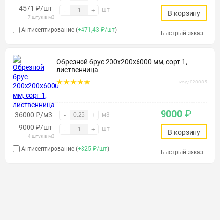
4571
₽
/шт
шт
-
+
В корзину
7 штук в м3
Антисептирование (
+471,43 ₽/шт
)
Быстрый заказ
Обрезной брус 200х200х6000 мм, сорт 1,
лиственница
код: 020085
9000
₽
36000 ₽/м3
-
+
м3
9000
₽
/шт
шт
-
+
В корзину
4 штук в м3
Антисептирование (
+825 ₽/шт
)
Быстрый заказ