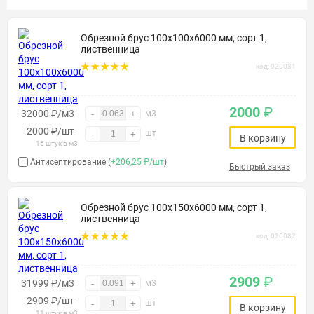
Обрезной брус 100х100х6000 мм, сорт 1,
лиственница
код: 020081
2000
₽
32000 ₽/м3
-
+
м3
2000
₽
/шт
шт
-
+
В корзину
16 штук в м3
Антисептирование (
+206,25 ₽/шт
)
Быстрый заказ
Обрезной брус 100х150х6000 мм, сорт 1,
лиственница
код: 020082
2909
₽
31999 ₽/м3
-
+
м3
2909
₽
/шт
шт
-
+
В корзину
11 штук в м3