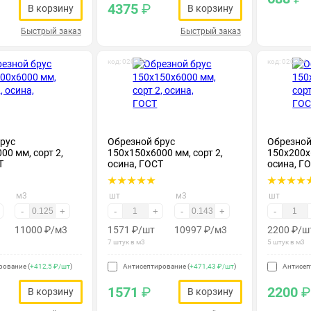
4375
₽
В корзину
В корзину
Быстрый заказ
Быстрый заказ
код: 020203
код: 020204
рус
Обрезной брус
Обрезной
00 мм, сорт 2,
150х150х6000 мм, сорт 2,
150х200х6
Т
осина, ГОСТ
осина, Г
м3
шт
м3
шт
-
+
-
+
-
+
-
11000
₽
/м3
1571
₽
/шт
10997
₽
/м3
2200
₽
/ш
7 штук в м3
5 штук в м3
рование (
+412,5 ₽/шт
)
Антисептирование (
+471,43 ₽/шт
)
Антисеп
1571
₽
2200
₽
В корзину
В корзину