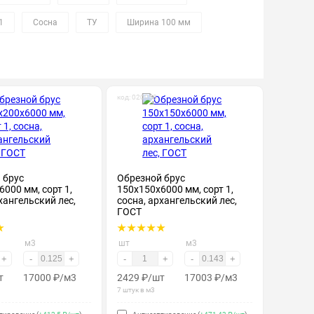
1
Сосна
ТУ
Ширина 100 мм
код: 020058
 брус
Обрезной брус
000 мм, сорт 1,
150х150х6000 мм, сорт 1,
хангельский лес,
сосна, архангельский лес,
ГОСТ
м3
шт
м3
+
-
+
-
+
-
+
т
17000
₽
/м3
2429
₽
/шт
17003
₽
/м3
7 штук в м3