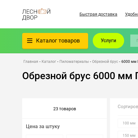
Быстрая доставка
Удобн
Каталог товаров
Услуги
Фанера
Главная
-
Каталог
-
Пиломатериалы
-
Обрезной брус
-
6000 мм
Обрезной брус 6000 мм
Пиломатериалы
Клеёный материал
Сортиро
23 товаров
Всё для бани
100 мм
Цена за штуку
Утеплители/Изоляция
150 мм