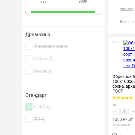
Крепеж и метизы
200х200
Лакокрасочные материалы
Ширина 
Древесина
код: 020055
Лиственница (
)
Осина (
)
Сосна (
)
Обрезной б
100х100х60
сосна, арх
ГОСТ
Стандарт
шт
ГОСТ (
)
-
+
ТУ (
)
1063
₽
/шт
16 штук в м3