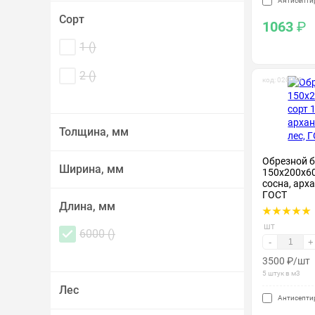
Антисепти
Сорт
1063
₽
1 (
)
2 (
)
код: 020059
Толщина, мм
Обрезной б
Ширина, мм
150х200х60
сосна, арх
ГОСТ
Длина, мм
шт
6000 (
)
-
+
3500
₽
/шт
5 штук в м3
Лес
Антисепти