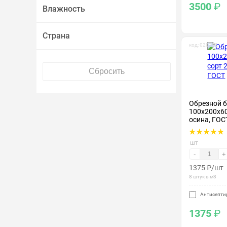
3500
₽
Влажность
Страна
код: 020202
Обрезной б
100х200х60
осина, ГОС
шт
-
+
1375
₽
/шт
8 штук в м3
Антисепти
1375
₽