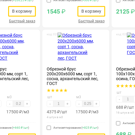
рование (
+206,25 ₽/шт
)
Антисептирование (
+300 ₽/шт
)
Антисеп
1545
₽
2125
₽
В корзину
В корзину
Быстрый заказ
Быстрый заказ
код: 020060
код: 020200
рус
Обрезной брус
Обрезной
00 мм, сорт 1,
200х200х6000 мм, сорт 1,
100х100х6
ангельский лес,
сосна, архангельский лес,
осина, Г
ГОСТ
шт
м3
шт
м3
-
-
+
-
+
-
+
688
₽
/шт
17500
₽
/м3
4375
₽
/шт
17500
₽
/м3
16 штук в м3
4 штук в м3
Антисеп
рование (
+660 ₽/шт
)
Антисептирование (
+825 ₽/шт
)
688
₽