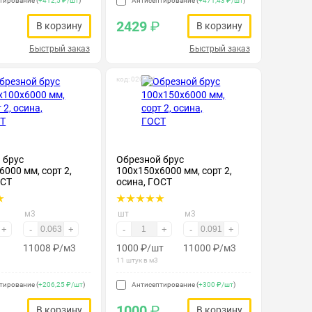
тирование (
+412,5 ₽/шт
)
Антисептирование (
+471,43 ₽/шт
)
2429
₽
В корзину
В корзину
Быстрый заказ
Быстрый заказ
код: 020201
 брус
Обрезной брус
000 мм, сорт 2,
100х150х6000 мм, сорт 2,
ОСТ
осина, ГОСТ
м3
шт
м3
+
-
+
-
+
-
+
11008
₽
/м3
1000
₽
/шт
11000
₽
/м3
11 штук в м3
тирование (
+206,25 ₽/шт
)
Антисептирование (
+300 ₽/шт
)
1000
₽
В корзину
В корзину