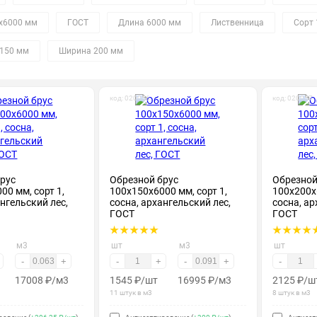
х6000 мм
ГОСТ
Длина 6000 мм
Лиственница
Сорт 
150 мм
Ширина 200 мм
код: 020056
код: 020057
рус
Обрезной брус
Обрезной
00 мм, сорт 1,
100х150х6000 мм, сорт 1,
100х200х6
ангельский лес,
сосна, архангельский лес,
сосна, ар
ГОСТ
ГОСТ
м3
шт
м3
шт
-
+
-
+
-
+
-
17008
₽
/м3
1545
₽
/шт
16995
₽
/м3
2125
₽
/ш
11 штук в м3
8 штук в м3