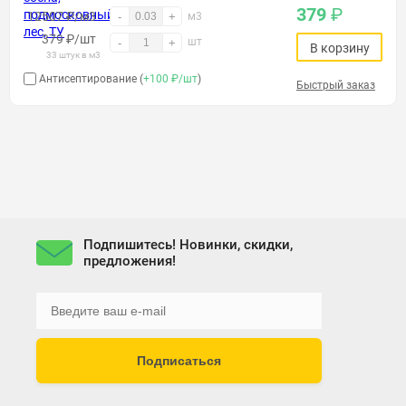
379
₽
12507 ₽/м3
-
+
м3
379
₽
/шт
шт
-
+
В корзину
33 штук в м3
Антисептирование (
+100 ₽/шт
)
Быстрый заказ
Подпишитесь! Новинки, скидки,
предложения!
Подписаться