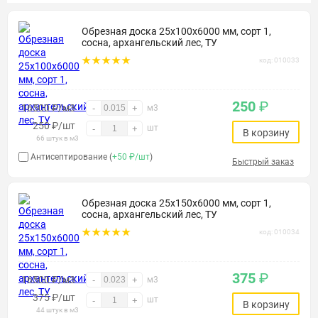
Обрезная доска 25х100х6000 мм, сорт 1,
сосна, архангельский лес, ТУ
код: 010033
250
₽
16500 ₽/м3
-
+
м3
250
₽
/шт
шт
-
+
В корзину
66 штук в м3
Антисептирование (
+50 ₽/шт
)
Быстрый заказ
Обрезная доска 25х150х6000 мм, сорт 1,
сосна, архангельский лес, ТУ
код: 010034
375
₽
16500 ₽/м3
-
+
м3
375
₽
/шт
шт
-
+
В корзину
44 штук в м3