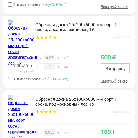
Антисептирование (
+75 ₽/шт
)
Быстрый заказ
Обрезная доска 25х200х6000 мм, сорт 1,
сосна, архангельский лес, ТУ
код: 010035
500
₽
16500 ₽/м3
-
+
м3
500
₽
/шт
шт
-
+
В корзину
33 штук в м3
Антисептирование (
+100 ₽/шт
)
Быстрый заказ
Обрезная доска 25х100х6000 мм, сорт 1,
сосна, подмосковный лес, ТУ
код: 010113
189
₽
12474 ₽/м3
-
+
м3