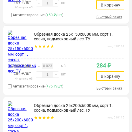
189
₽
/шт
шт
-
+
В корзину
66 штук в м3
Антисептирование (
+50 ₽/шт
)
Быстрый заказ
Обрезная доска 25х150х6000 мм, сорт 1,
сосна, подмосковный лес, ТУ
код: 010114
284
₽
12496 ₽/м3
-
+
м3
284
₽
/шт
шт
-
+
В корзину
44 штук в м3
Антисептирование (
+75 ₽/шт
)
Быстрый заказ
Обрезная доска 25х200х6000 мм, сорт 1,
сосна, подмосковный лес, ТУ
код: 010115