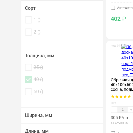
Сорт
Антисепти
402
₽
1 (
)
2 (
)
код: 010116
Толщина, мм
25 (
)
40 (
)
Обрезная 
40х100х600
сосна, под
50 (
)
шт
-
+
Ширина, мм
305
₽
/шт
41 штук в м3
Длина, мм