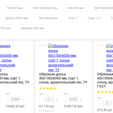
50х100 мм
50х100х6000 мм
50х150 мм
50х150х600
Длина 6000 мм
Лиственница
Сорт 1
Сорт 1-2
С
150 мм
Ширина 200 мм
код: 010037
код: 010076
доска
Обрезная доска
Обрезная
0 мм, сорт 1,
40х150х6000 мм, сорт 1,
40х100х60
ангельский лес, ТУ
сосна, архангельский лес, ТУ
сосна, ар
ГОСТ
м3
шт
м3
шт
-
+
-
+
-
+
-
16482
₽
/м3
611
₽
/шт
16497
₽
/м3
415
₽
/шт
27 штук в м3