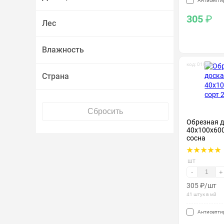
Антисепти
305
₽
Лес
Влажность
код: 010196
Страна
Обрезная 
40х100х600
сосна
шт
-
+
305
₽
/шт
41 штук в м3
Антисепти