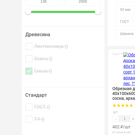
Крепеж и метизы
50 мм
Лакокрасочные материалы
ГОСТ
Древесина
Ширина 
Лиственница (
)
код: 010036
Осина (
)
Сосна (
)
Обрезная 
40х100х600
Стандарт
сосна, арх
ГОСТ (
)
шт
ТУ (
)
-
+
402
₽
/шт
41 штук в м3