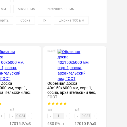
0 мм
50х200 мм
50х200х6000 мм
орт 2
Сосна
ТУ
Ширина 100 мм
код: 010077
 доска
Обрезная доска
00 мм, сорт 1,
40х150х6000 мм, сорт 1,
хангельский лес,
сосна, архангельский лес,
ГОСТ
м3
шт
м3
+
-
+
-
+
-
+
17015
₽
/м3
630
₽
/шт
17010
₽
/м3