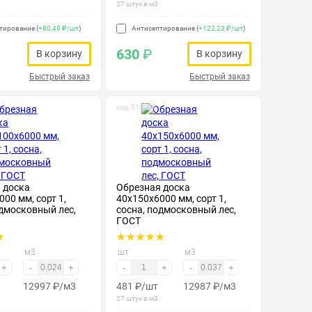
27 штук в м3
тирование (
+80,49 ₽/шт
)
Антисептирование (
+122,23 ₽/шт
)
630
₽
В корзину
В корзину
Быстрый заказ
Быстрый заказ
код: 010157
 доска
Обрезная доска
00 мм, сорт 1,
40х150х6000 мм, сорт 1,
одмосковный лес,
сосна, подмосковный лес,
ГОСТ
м3
шт
м3
+
-
+
-
+
-
+
12997
₽
/м3
481
₽
/шт
12987
₽
/м3
27 штук в м3