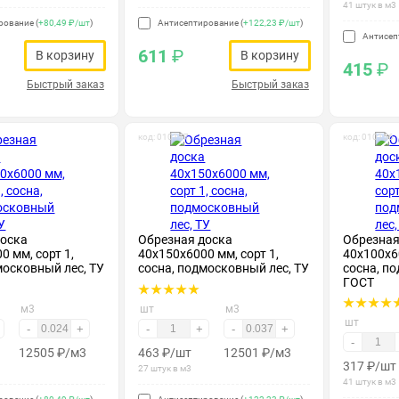
41 штук в м3
рование (
+80,49 ₽/шт
)
Антисептирование (
+122,23 ₽/шт
)
Антисеп
611
₽
В корзину
В корзину
415
₽
Быстрый заказ
Быстрый заказ
код: 010117
код: 010156
доска
Обрезная доска
Обрезная
0 мм, сорт 1,
40х150х6000 мм, сорт 1,
40х100х60
московный лес, ТУ
сосна, подмосковный лес, ТУ
сосна, п
ГОСТ
м3
шт
м3
шт
-
+
-
+
-
+
-
12505
₽
/м3
463
₽
/шт
12501
₽
/м3
317
₽
/шт
27 штук в м3
41 штук в м3