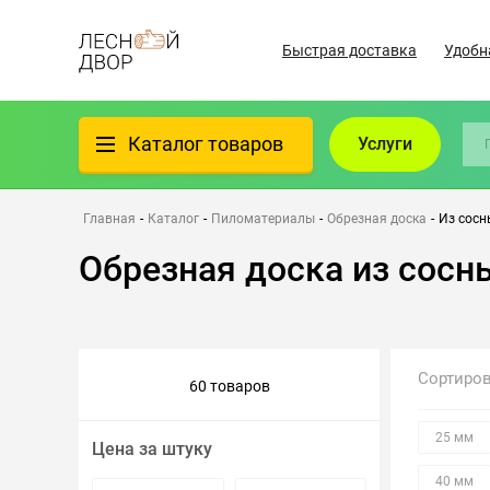
Быстрая доставка
Удобн
Каталог товаров
Услуги
Фанера
Главная
-
Каталог
-
Пиломатериалы
-
Обрезная доска
-
Из сосн
Обрезная доска из сосн
Пиломатериалы
Клеёный материал
Сортиро
60 товаров
Всё для бани
25 мм
Цена за штуку
Утеплители/Изоляция
40 мм