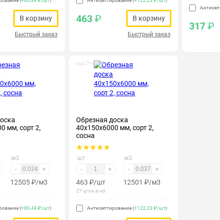
рование (
+80,49 ₽/шт
)
Антисептирование (
+122,23 ₽/шт
)
Антисеп
463
₽
В корзину
В корзину
317
₽
Быстрый заказ
Быстрый заказ
код: 010197
доска
Обрезная доска
0 мм, сорт 2,
40х150х6000 мм, сорт 2,
сосна
м3
шт
м3
-
+
-
+
-
+
12505
₽
/м3
463
₽
/шт
12501
₽
/м3
27 штук в м3
рование (
+80,49 ₽/шт
)
Антисептирование (
+122,23 ₽/шт
)