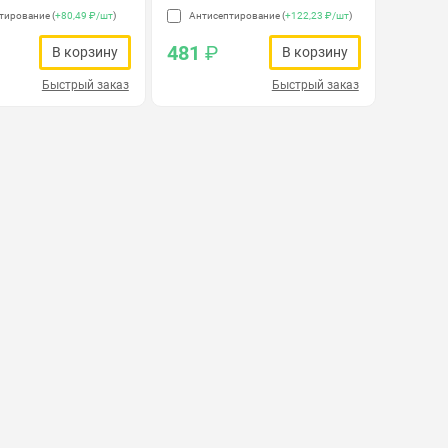
тирование (
+80,49 ₽/шт
)
Антисептирование (
+122,23 ₽/шт
)
481
₽
В корзину
В корзину
Быстрый заказ
Быстрый заказ