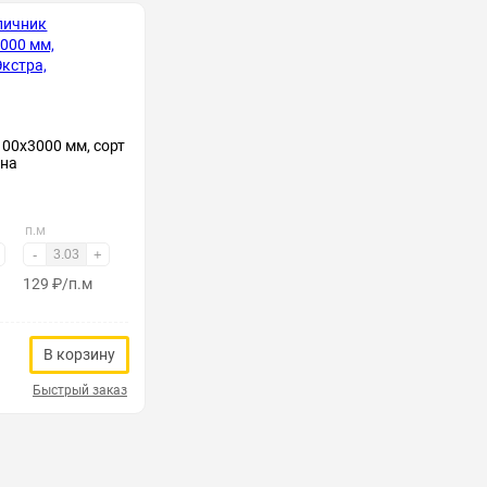
00х3000 мм, сорт
сна
п.м
-
+
129
₽
/п.м
В корзину
Быстрый заказ