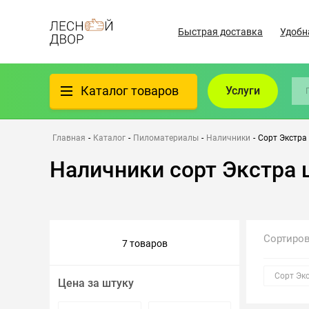
Быстрая доставка
Удобн
Каталог товаров
Услуги
Фанера
Главная
-
Каталог
-
Пиломатериалы
-
Наличники
-
Сорт Экстра
Наличники сорт Экстра
Пиломатериалы
Клеёный материал
Сортиро
7 товаров
Всё для бани
Сорт Эк
Цена за штуку
Утеплители/Изоляция