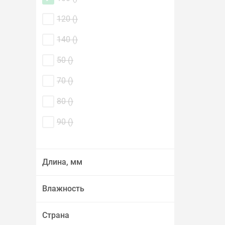
120 (
)
140 (
)
50 (
)
70 (
)
80 (
)
90 (
)
Длина, мм
Влажность
Страна