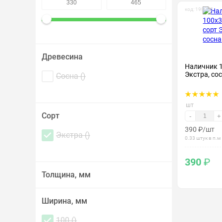
Крепеж и метизы
код: 190005
Лакокрасочные материалы
Древесина
Наличник 1
Экстра, со
Сосна (
)
шт
Сорт
-
+
390
₽
/шт
Экстра (
)
0.33 штук в п.м
390
₽
Толщина, мм
Ширина, мм
100 (
)