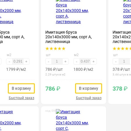
бруса
Имитация бруса
Имитация
0 мм, сорт А,
20х140х3000 мм, сорт А,
20х140х20
ца
лиственница
лиственн
м2
шт
м2
шт
-
+
-
+
-
+
-
1799
₽
/м2
786
₽
/шт
1800
₽
/м2
378
₽
/шт
2.29 штук в м2
3.44 штук в 
786
₽
378
₽
В корзину
В корзину
Быстрый заказ
Быстрый заказ
код: 090104