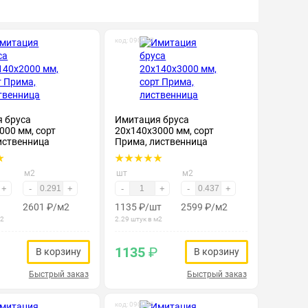
код: 090077
 бруса
Имитация бруса
000 мм, сорт
20х140х3000 мм, сорт
иственница
Прима, лиственница
м2
шт
м2
+
-
+
-
+
-
+
2601
₽
/м2
1135
₽
/шт
2599
₽
/м2
м2
2.29 штук в м2
1135
₽
В корзину
В корзину
Быстрый заказ
Быстрый заказ
код: 090095