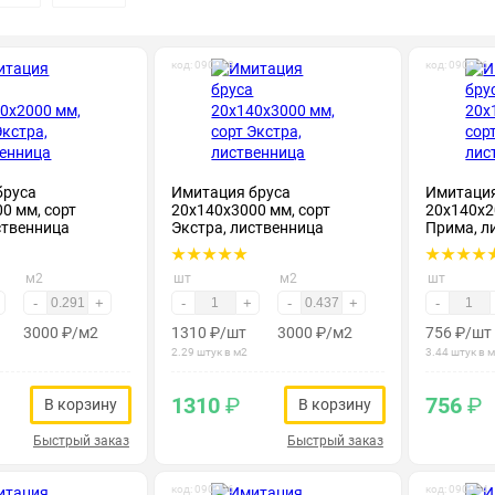
код: 090068
код: 090076
бруса
Имитация бруса
Имитация
0 мм, сорт
20х140х3000 мм, сорт
20х140х2
ственница
Экстра, лиственница
Прима, л
м2
шт
м2
шт
-
+
-
+
-
+
-
3000
₽
/м2
1310
₽
/шт
3000
₽
/м2
756
₽
/шт
2.29 штук в м2
3.44 штук в 
1310
₽
756
₽
В корзину
В корзину
Быстрый заказ
Быстрый заказ
код: 090086
код: 090094