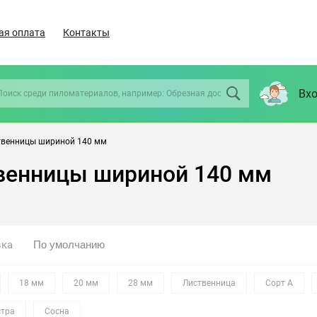
ая оплата
Контакты
Вхо
твенницы шириной 140 мм
твенницы шириной 140 мм
вка
18 мм
20 мм
28 мм
Лиственница
Сорт А
стра
Сосна