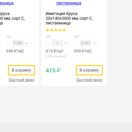
бруса
Имитация бруса
0 мм, сорт С,
20х140х3000 мм, сорт С,
ца
лиственница
м2
шт
м2
-
+
-
+
-
+
949
₽
/м2
415
₽
/шт
950
₽
/м2
2.29 штук в м2
415
₽
В корзину
В корзину
Быстрый заказ
Быстрый заказ