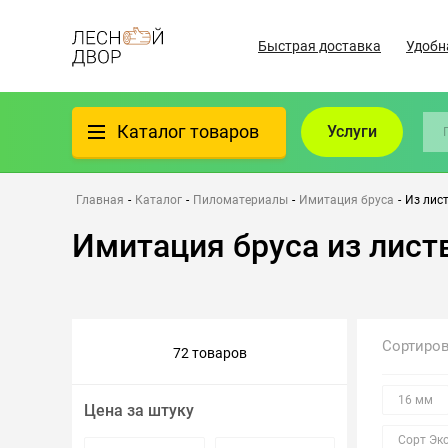
Быстрая доставка
Удобн
Каталог товаров
Услуги
Фанера
Главная
-
Каталог
-
Пиломатериалы
-
Имитация бруса
-
Из лис
Имитация бруса из лис
Пиломатериалы
Клеёный материал
Сортиро
72 товаров
Всё для бани
16 мм
Цена за штуку
Утеплители/Изоляция
Сорт Эк