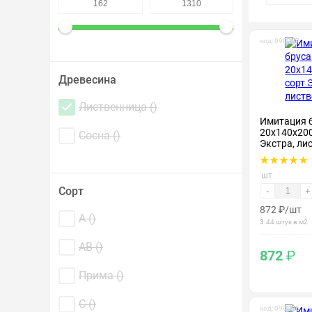
Крепеж и метизы
код: 090067
Лакокрасочные материалы
Древесина
Лиственница (
)
Имитация 
20х140х200
Сосна (
)
Экстра, ли
шт
Сорт
-
+
872
₽
/шт
А (
)
3.44 штук в м2
АВ (
)
872
₽
Прима (
)
С (
)
код: 090085