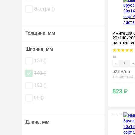
Экстра (
)
Толщина, мм
Имитация 
20х140х200
лиственни
Ширина, мм
шт
120 (
)
-
+
523
₽
/шт
140 (
)
3.44 штук в м2
190 (
)
523
₽
90 (
)
код: 090103
Длина, мм