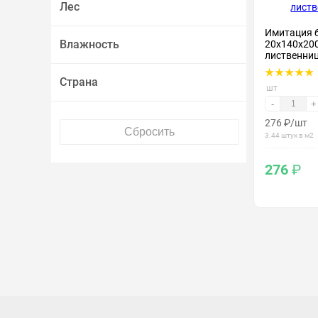
Лес
Имитация 
Влажность
20х140х200
лиственни
Страна
шт
-
+
276
₽
/шт
3.44 штук в м2
276
₽