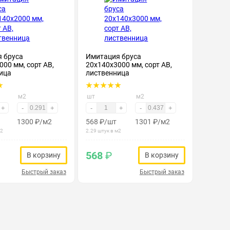
 бруса
Имитация бруса
00 мм, сорт АВ,
20х140х3000 мм, сорт АВ,
ица
лиственница
м2
шт
м2
+
-
+
-
+
-
+
1300
₽
/м2
568
₽
/шт
1301
₽
/м2
м2
2.29 штук в м2
568
₽
В корзину
В корзину
Быстрый заказ
Быстрый заказ