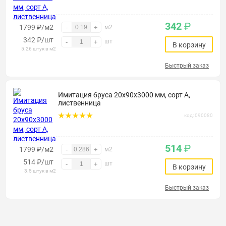
342
₽
1799 ₽/м2
-
+
м2
342
₽
/шт
шт
-
+
В корзину
5.26 штук в м2
Быстрый заказ
Имитация бруса 20х90х3000 мм, сорт А,
лиственница
код: 090080
514
₽
1799 ₽/м2
-
+
м2
514
₽
/шт
шт
-
+
В корзину
3.5 штук в м2
Быстрый заказ