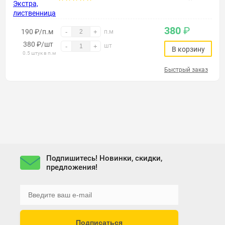
380
₽
190 ₽/п.м
-
+
п.м
380
₽
/шт
шт
-
+
В корзину
0.5 штук в п.м
Быстрый заказ
Подпишитесь! Новинки, скидки,
предложения!
Подписаться