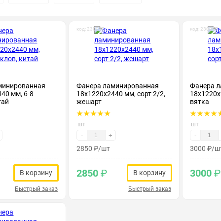
код: 230010
код: 230017
минированная
Фанера ламинированная
Фанера 
40 мм, 6-8
18х1220х2440 мм, сорт 2/2,
18х1220х2
тай
жешарт
вятка
шт
шт
-
+
-
2850
₽
/шт
3000
₽
/ш
2850
₽
3000
₽
В корзину
В корзину
Быстрый заказ
Быстрый заказ