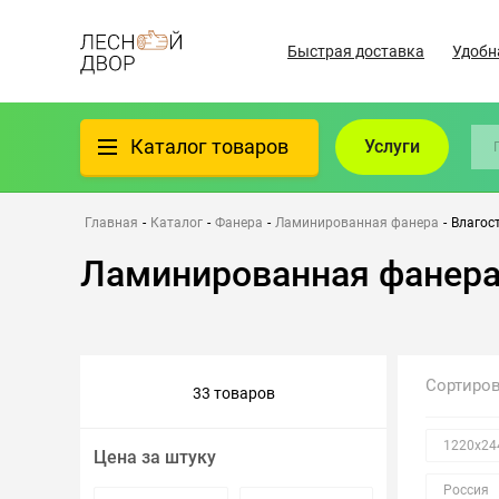
Быстрая доставка
Удобн
Каталог товаров
Услуги
Фанера
Главная
-
Каталог
-
Фанера
-
Ламинированная фанера
-
Влагос
Ламинированная фанера
Пиломатериалы
Клеёный материал
Сортиро
33 товаров
Всё для бани
1220х24
Цена за штуку
Утеплители/Изоляция
Россия