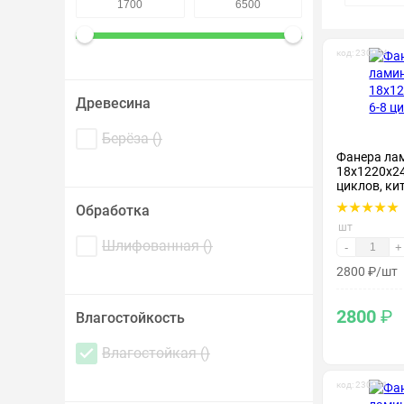
Крепеж и метизы
код: 230004
Лакокрасочные материалы
Древесина
Берёза (
)
Фанера ла
18х1220х24
циклов, ки
Обработка
шт
Шлифованная (
)
-
+
2800
₽
/шт
2800
₽
Влагостойкость
Влагостойкая (
)
код: 230031