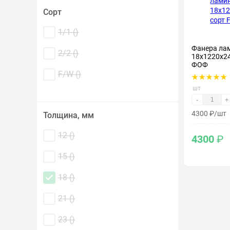
Сорт
1/1 (
)
Фанера ла
2/2 (
)
18х1220х24
ФОФ
F/W (
)
шт
-
+
4300
₽
/шт
Толщина, мм
12 (
)
4300
₽
15 (
)
18 (
)
21 (
)
23 (
)