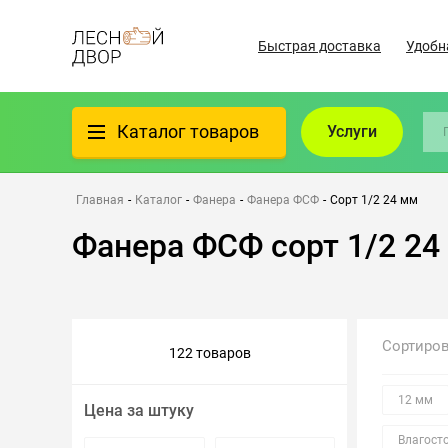
Быстрая доставка
Удобн
Каталог товаров
Услуги
Фанера
Главная
-
Каталог
-
Фанера
-
Фанера ФСФ
-
Сорт 1/2 24 мм
Фанера ФСФ сорт 1/2 24
Пиломатериалы
Клеёный материал
Сортиро
122 товаров
Всё для бани
12 мм
Цена за штуку
Утеплители/Изоляция
Влагост