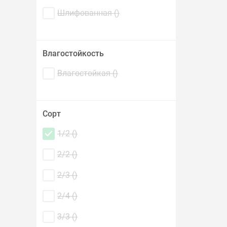
Шлифованная (
)
Влагостойкость
Влагостойкая (
)
Сорт
1/2 (
)
2/2 (
)
2/3 (
)
2/4 (
)
3/3 (
)