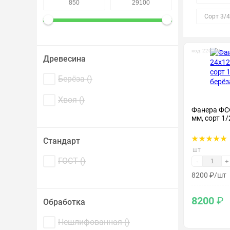
Крепеж и метизы
Сорт 3/4
Лакокрасочные материалы
код: 220064
Древесина
Берёза (
)
Хвоя (
)
Фанера ФС
мм, сорт 1/
Стандарт
шт
ГОСТ (
)
-
+
8200
₽
/шт
8200
₽
Обработка
Нешлифованная (
)