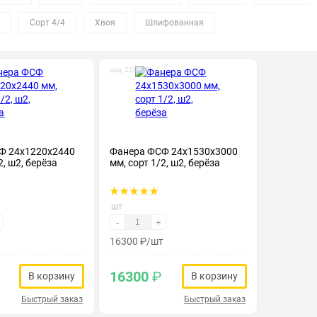
Сорт 4/4
Хвоя
Шлифованная
код: 220132
Ф 24х1220х2440
Фанера ФСФ 24х1530х3000
2, ш2, берёза
мм, сорт 1/2, ш2, берёза
шт
-
+
16300
₽
/шт
16300
₽
В корзину
В корзину
Быстрый заказ
Быстрый заказ