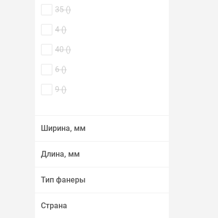
35 (
)
4 (
)
40 (
)
6 (
)
9 (
)
Ширина, мм
Длина, мм
Тип фанеры
Страна