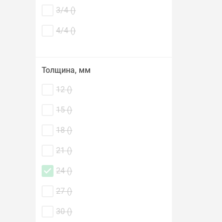
3/4 (
)
4/4 (
)
Толщина, мм
12 (
)
15 (
)
18 (
)
21 (
)
24 (
)
27 (
)
30 (
)