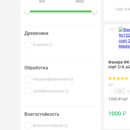
Крепеж и метизы
Сорт 3/4
Лакокрасочные материалы
код: 210026
Древесина
Берёза (
)
Фанера ФК
сорт 2/4, ш
Обработка
Нешлифованная (
)
шт
Шлифованная (
)
-
+
1000
₽
/шт
1000
₽
Влагостойкость
Влагостойкая (
)