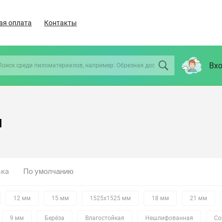
ая оплата
Контакты
Вхо
м
вка
12 мм
15 мм
1525х1525 мм
18 мм
21 мм
9 мм
Берёза
Влагостойкая
Нешлифованная
Со