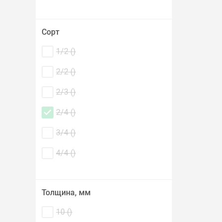
Сорт
1/2 (
)
2/2 (
)
2/3 (
)
2/4 (
)
3/4 (
)
4/4 (
)
Толщина, мм
10 (
)