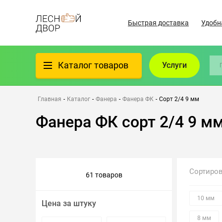
Быстрая доставка
Удобн
Каталог товаров
Услуги
Фанера
Главная
-
Каталог
-
Фанера
-
Фанера ФК
-
Сорт 2/4 9 мм
Фанера ФК сорт 2/4 9 м
Пиломатериалы
Клеёный материал
Сортиро
61 товаров
Всё для бани
10 мм
Цена за штуку
Утеплители/Изоляция
8 мм