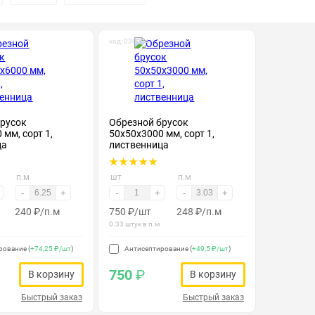
код: 030004
брусок
Обрезной брусок
мм, сорт 1,
50х50х3000 мм, сорт 1,
ца
лиственница
п.м
шт
п.м
-
+
-
+
-
+
240
₽
/п.м
750
₽
/шт
248
₽
/п.м
0.33 штук в п.м
рование (
+74,25 ₽/шт
)
Антисептирование (
+49,5 ₽/шт
)
750
₽
В корзину
В корзину
Быстрый заказ
Быстрый заказ