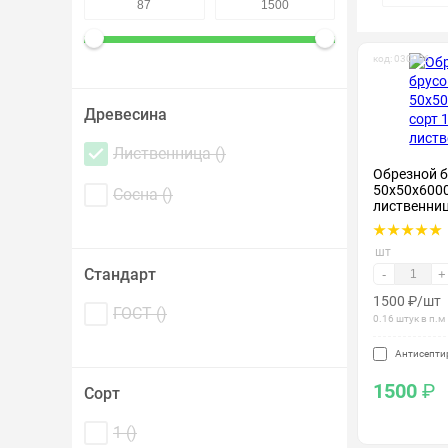
Крепеж и метизы
код: 030006
Лакокрасочные материалы
Древесина
Лиственница (
)
Обрезной 
50х50х6000 
Сосна (
)
лиственни
шт
Стандарт
-
+
1500
₽
/шт
ГОСТ (
)
0.16 штук в п.м
Антисепти
1500
₽
Сорт
1 (
)