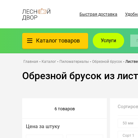
Быстрая доставка
Удобн
Каталог товаров
Услуги
Фанера
Главная
-
Каталог
-
Пиломатериалы
-
Обрезной брусок
-
Листве
Обрезной брусок из лис
Пиломатериалы
Клеёный материал
Сортиро
6 товаров
Всё для бани
50 мм
Цена за штуку
Утеплители/Изоляция
Сорт 1