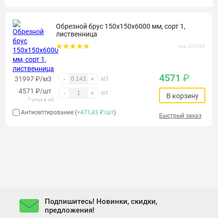
Обрезной брус 150х150х6000 мм, сорт 1,
лиственница
код: 020084
4571
₽
31997 ₽/м3
-
+
м3
4571
₽
/шт
шт
-
+
В корзину
7 штук в м3
Антисептирование (
+471,43 ₽/шт
)
Быстрый заказ
Подпишитесь! Новинки, скидки,
предложения!